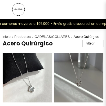
n compras mayores a $95.000 -
Envío gratis a sucursal en compr
Inicio
Productos
CADENAS/COLLARES
Acero Quirúrgico
/
/
/
Acero Quirúrgico
Filtrar