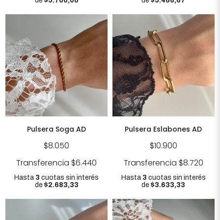
de
$5.700,00
de
$5.466,67
Pulsera Soga AD
Pulsera Eslabones AD
$8.050
$10.900
Transferencia
$6.440
Transferencia
$8.720
Hasta
3
cuotas sin interés
Hasta
3
cuotas sin interés
de
$2.683,33
de
$3.633,33