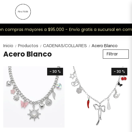
 en compras mayores a $95.000 -
Envío gratis a sucursal en com
Inicio
Productos
CADENAS/COLLARES
Acero Blanco
/
/
/
Acero Blanco
Filtrar
- 30 %
- 30 %