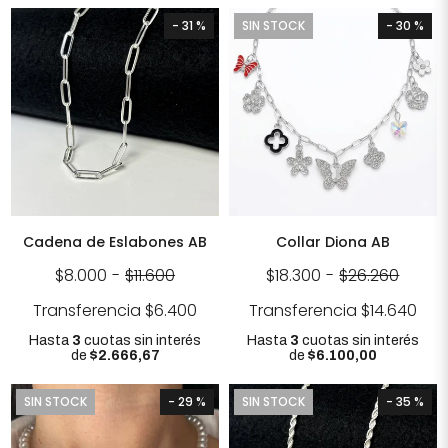
- 31 %
SIN STOCK
- 30 %
Cadena de Eslabones AB
Collar Diona AB
$8.000
-
$11.600
$18.300
-
$26.260
Transferencia
$6.400
Transferencia
$14.640
Hasta
3
cuotas sin interés
Hasta
3
cuotas sin interés
de
$2.666,67
de
$6.100,00
SIN STOCK
- 29 %
SIN STOCK
- 35 %