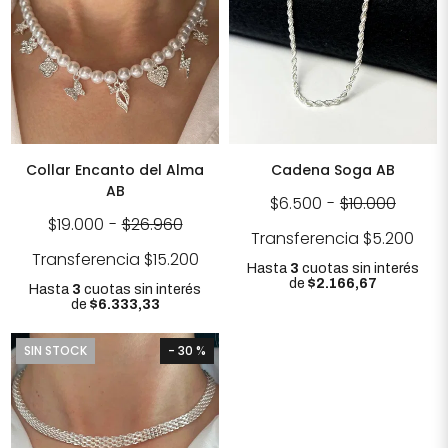
Collar Encanto del Alma
Cadena Soga AB
AB
$6.500
-
$10.000
$19.000
-
$26.960
Transferencia
$5.200
Transferencia
$15.200
Hasta
3
cuotas sin interés
de
$2.166,67
Hasta
3
cuotas sin interés
de
$6.333,33
SIN STOCK
- 30 %