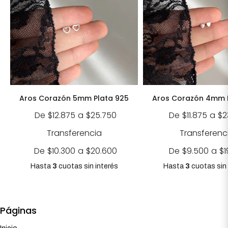
Aros Corazón 5mm Plata 925
Aros Corazón 4mm 
De
$12.875
a
$25.750
De
$11.875
a
$2
Transferencia
Transferenc
De
$10.300
a
$20.600
De
$9.500
a
$1
Hasta
3
cuotas sin interés
Hasta
3
cuotas sin 
Páginas